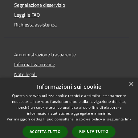
Segnalazione disservizio
Leggi le FAQ
Richiesta assistenza
Amministrazione trasparente
Informativa privacy
Note legali
×
Dichiarazione di accessibilità
Informazioni sui cookie
Questo sito web utilizza cookie tecnici e assimilati strettamente
necessari al corretto funzionamento e alla navigazione del sito,
nonché un cookie tecnico analitico al solo fine di elaborare
informazioni statistiche, aggregate e anonime.
RSS
Copyright © 2026 • Comune di
Per maggiori dettagli, può consultare la cookie policy al seguente
link
Accessibilità
Tizzano Val Parma • Powered
Privacy
Municipium
Accesso
by
•
RIFIUTA TUTTO
ACCETTA TUTTO
Cookie
redazione