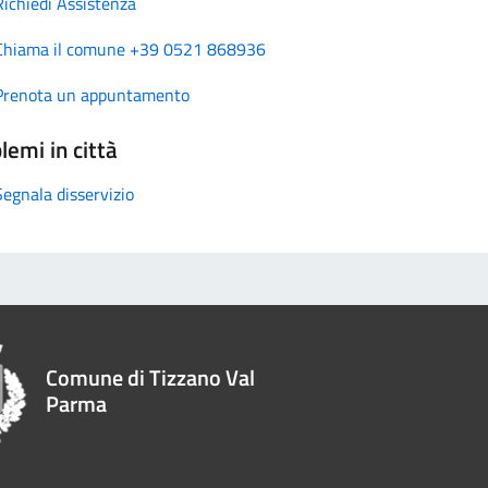
Richiedi Assistenza
Chiama il comune +39 0521 868936
Prenota un appuntamento
lemi in città
Segnala disservizio
Comune di Tizzano Val
Parma