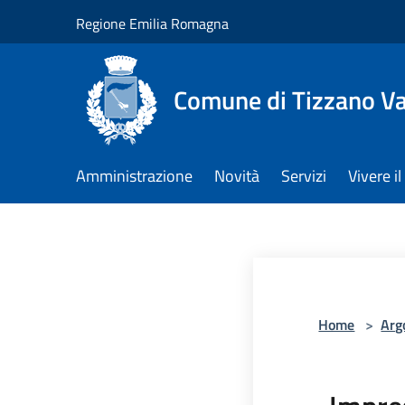
Salta al contenuto principale
Regione Emilia Romagna
Comune di Tizzano V
Amministrazione
Novità
Servizi
Vivere 
Home
>
Arg