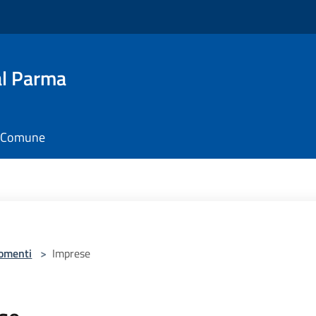
al Parma
il Comune
omenti
>
Imprese