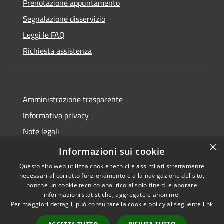
Prenotazione appuntamento
Segnalazione disservizio
Leggi le FAQ
Richiesta assistenza
Amministrazione trasparente
Informativa privacy
Note legali
×
Dichiarazione di accessibilità
Informazioni sui cookie
Questo sito web utilizza cookie tecnici e assimilati strettamente
necessari al corretto funzionamento e alla navigazione del sito,
nonché un cookie tecnico analitico al solo fine di elaborare
informazioni statistiche, aggregate e anonime.
RSS
Copyright © 2026 • Comune di
Per maggiori dettagli, può consultare la cookie policy al seguente
link
Accessibilità
Tizzano Val Parma • Powered
Privacy
Municipium
Accesso
by
•